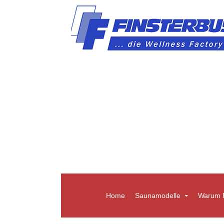
Home
Saunamodelle
Warum F