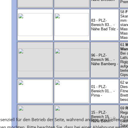
senziell für den Betrieb der Seite, während andere uns helfen, d
ssen möchten. Bitte beachten Sie, dass bei einer Ablehnung womög