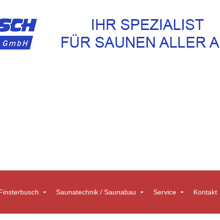
insterbusch
Saunatechnik / Saunabau
Service
Kontakt