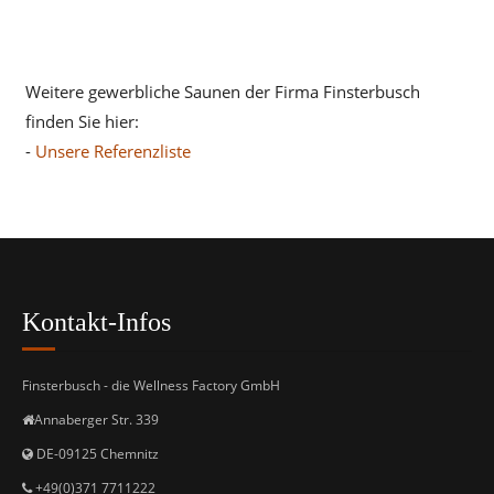
Weitere gewerbliche Saunen der Firma Finsterbusch
finden Sie hier:
-
Unsere Referenzliste
Kontakt-Infos
Finsterbusch - die Wellness Factory GmbH
Annaberger Str. 339
DE-09125 Chemnitz
+49(0)371 7711222