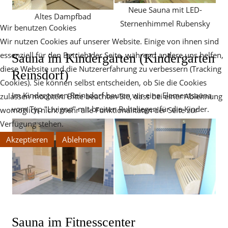
Neue Sauna mit LED-
Altes Dampfbad
Sternenhimmel Rubensky
Wir benutzen Cookies
Wir nutzen Cookies auf unserer Website. Einige von ihnen sind
essenziell für den Betrieb der Seite, während andere uns helfen,
Sauna im Kindergarten (Kindergarten
diese Website und die Nutzererfahrung zu verbessern (Tracking
Reinsdorf)
Cookies). Sie können selbst entscheiden, ob Sie die Cookies
Im Kindergarten Reinsdorf bauten wir eine Elementsauna
zulassen möchten. Bitte beachten Sie, dass bei einer Ablehnung
vom Typ "Livigno" mit breiten Ruheliegen für die Kinder.
womöglich nicht mehr alle Funktionalitäten der Seite zur
Verfügung stehen.
Akzeptieren
Ablehnen
Sauna im Fitnesscenter