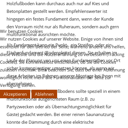
Holzfußboden kann durchaus auch nur auf Kies und
Betonplatten gestellt werden. Empfehlenswerter ist
hingegen ein festes Fundament dann, wenn der Kunde
den Vorraum nicht nur als Ruheraum, sondern auch gern
Wir benutzen Cookies
multifunktional ausrichten möchte.
Wir nutzen Cookies auf unserer Website. Einige von ihnen sind
Als Fundament kann ein Punkt-, ein Streifen- oder ein
essenziell für den Betrieb der Seite, während andere uns helfen,
Flächenfundament (Bodenplatte) dienen. Sie erhalten im
diese Website und die Nutzererfahrung zu verbessern (Tracking
Laufe der Planung von uns einen Fundamentäften vor Ort
Cookies). Sie können selbst entscheiden, ob Sie die Cookies
sicher kostengünstiger umsetzen können, als wenn wir
zulassen möchten. Bitte beachten Sie, dass bei einer Ablehnung
diese Arbeiten im Rahmen unserer Montage bei Ihnen mit
womöglich nicht mehr alle Funktionalitäten der Seite zur
übernehmen.
Verfügung stehen.
An eine Dämmung des Fußbodens sollte speziell in einem
Akzeptieren
Ablehnen
multifunktional ausgerichteten Raum (z.B. zu
Partyzwecken oder als Übernachtungsmöglichkeit für
Gäste) gedacht werden. Bei einer reinen Saunanutzung
könnte die Dämmung durch eine elektrische