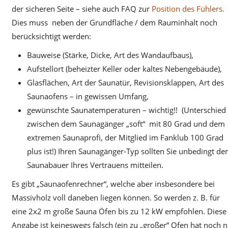
der sicheren Seite – siehe auch FAQ zur
Position des Fühlers.
Dies muss neben der Grundfläche / dem Rauminhalt noch
berücksichtigt werden:
Bauweise (Stärke, Dicke, Art des Wandaufbaus),
Aufstellort (beheizter Keller oder kaltes Nebengebäude),
Glasflächen, Art der Saunatür, Revisionsklappen, Art des
Saunaofens – in gewissen Umfang,
gewünschte Saunatemperaturen – wichtig!! (Unterschied
zwischen dem Saunagänger „soft“ mit 80 Grad und dem
extremen Saunaprofi, der Mitglied im Fanklub 100 Grad
plus ist!) Ihren Saunagänger-Typ sollten Sie unbedingt d
Saunabauer Ihres Vertrauens mitteilen.
Es gibt „Saunaofenrechner“, welche aber insbesondere bei
Massivholz voll daneben liegen können. So werden z. B. für
eine 2x2 m große Sauna Öfen bis zu 12 kW empfohlen. Diese
Angabe ist keineswegs falsch (ein zu „großer“ Ofen hat noch n