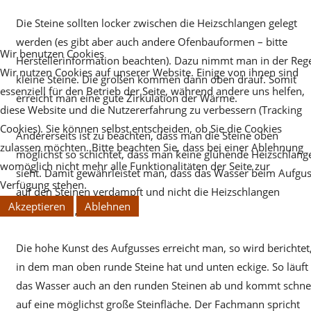
Die Steine sollten locker zwischen die Heizschlangen gelegt
werden (es gibt aber auch andere Ofenbauformen – bitte
Wir benutzen Cookies
Herstellerinformation beachten). Dazu nimmt man in der Reg
Wir nutzen Cookies auf unserer Website. Einige von ihnen sind
kleine Steine. Die großen kommen dann oben drauf. Somit
essenziell für den Betrieb der Seite, während andere uns helfen,
erreicht man eine gute Zirkulation der Wärme.
diese Website und die Nutzererfahrung zu verbessern (Tracking
Cookies). Sie können selbst entscheiden, ob Sie die Cookies
Andererseits ist zu beachten, dass man die Steine oben
zulassen möchten. Bitte beachten Sie, dass bei einer Ablehnung
möglichst so schichtet, dass man keine glühende Heizschlang
womöglich nicht mehr alle Funktionalitäten der Seite zur
sieht. Damit gewährleistet man, dass das Wasser beim Aufgu
Verfügung stehen.
auf den Steinen verdampft und nicht die Heizschlangen
Akzeptieren
Ablehnen
unmittelbar „schockt“.
Die hohe Kunst des Aufgusses erreicht man, so wird berichtet
in dem man oben runde Steine hat und unten eckige. So läuft
das Wasser auch an den runden Steinen ab und kommt schne
auf eine möglichst große Steinfläche. Der Fachmann spricht