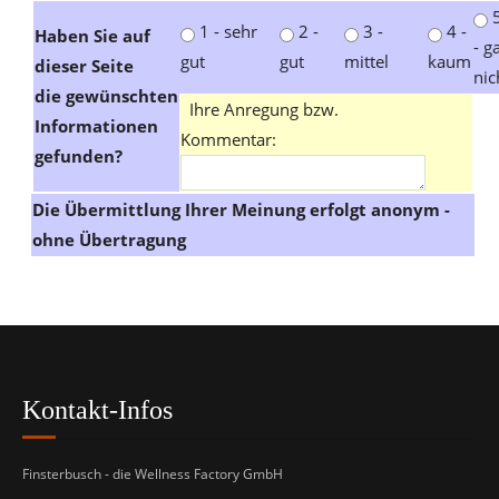
1 - sehr
2 -
3 -
4 -
Haben Sie auf
- g
gut
gut
mittel
kaum
dieser Seite
nic
die gewünschten
Ihre Anregung bzw.
Informationen
Kommentar:
gefunden?
Die Übermittlung Ihrer Meinung erfolgt anonym -
ohne Übertragung
Kontakt-Infos
Finsterbusch - die Wellness Factory GmbH