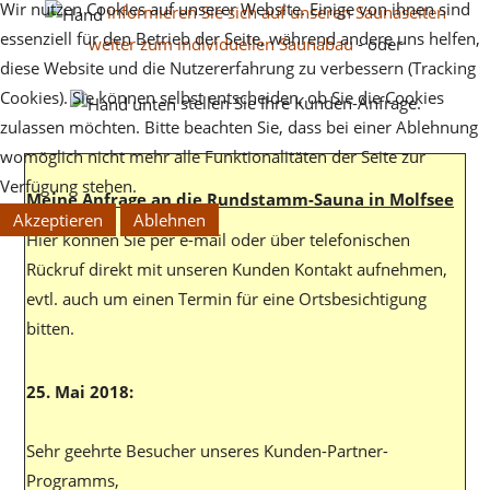
Wir nutzen Cookies auf unserer Website. Einige von ihnen sind
informieren Sie sich auf unseren Saunaseiten
essenziell für den Betrieb der Seite, während andere uns helfen,
weiter zum individuellen Saunabau
- oder
diese Website und die Nutzererfahrung zu verbessern (Tracking
Cookies). Sie können selbst entscheiden, ob Sie die Cookies
stellen Sie Ihre Kunden-Anfrage.
zulassen möchten. Bitte beachten Sie, dass bei einer Ablehnung
womöglich nicht mehr alle Funktionalitäten der Seite zur
Verfügung stehen.
Meine Anfrage an die Rundstamm-Sauna in Molfsee
Akzeptieren
Ablehnen
Hier können Sie per e-mail oder über telefonischen
Rückruf direkt mit unseren Kunden Kontakt aufnehmen,
evtl. auch um einen Termin für eine Ortsbesichtigung
bitten.
25. Mai 2018:
Sehr geehrte Besucher unseres Kunden-Partner-
Programms,