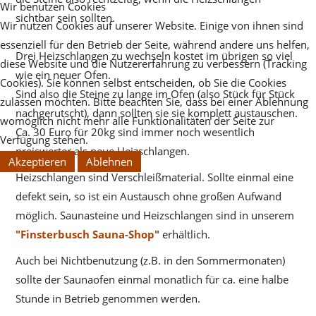
Wir benutzen Cookies
sichtbar sein sollten.
Wir nutzen Cookies auf unserer Website. Einige von ihnen sind
essenziell für den Betrieb der Seite, während andere uns helfen,
Drei Heizschlangen zu wechseln kostet im übrigen so viel
diese Website und die Nutzererfahrung zu verbessern (Tracking
wie ein neuer Ofen.
Cookies). Sie können selbst entscheiden, ob Sie die Cookies
Sind also die Steine zu lange im Ofen (also Stück für Stück
zulassen möchten. Bitte beachten Sie, dass bei einer Ablehnung
nachgerutscht), dann sollten sie sie komplett austauschen.
womöglich nicht mehr alle Funktionalitäten der Seite zur
Ca. 30 Euro für 20kg sind immer noch wesentlich
Verfügung stehen.
preiswerter als neue Heizschlangen.
Akzeptieren
Ablehnen
Heizschlangen sind Verschleißmaterial. Sollte einmal eine
defekt sein, so ist ein Austausch ohne großen Aufwand
möglich. Saunasteine und Heizschlangen sind in unserem
"Finsterbusch Sauna-Shop"
erhältlich.
Auch bei Nichtbenutzung (z.B. in den Sommermonaten)
sollte der Saunaofen einmal monatlich für ca. eine halbe
Stunde in Betrieb genommen werden.