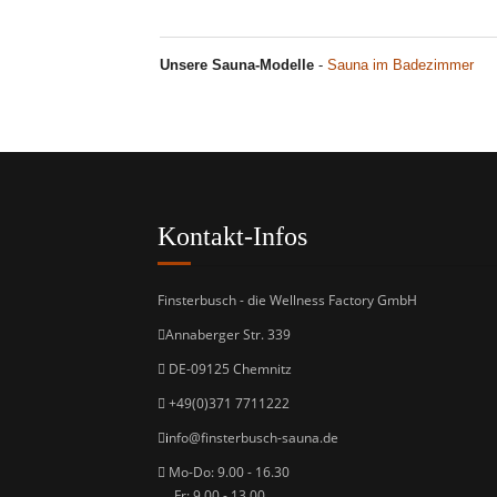
Unsere Sauna-Modelle
-
Sauna im Badezimmer
Kontakt-Infos
Finsterbusch - die Wellness Factory GmbH
Annaberger Str. 339
DE-09125 Chemnitz
+49(0)371 7711222
i
nfo@finsterbusch-sauna.de
Mo-Do: 9.00 - 16.30
Fr: 9.00 - 13.00