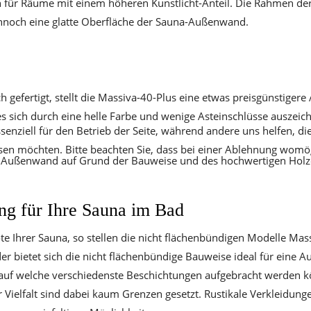
ch für Räume mit einem höheren Kunstlicht-Anteil. Die Rahmen der 
ennoch eine glatte Oberfläche der Sauna-Außenwand.
efertigt, stellt die Massiva-40-Plus eine etwas preisgünstigere A
s sich durch eine helle Farbe und wenige Asteinschlüsse auszeic
senziell für den Betrieb der Seite, während andere uns helfen, d
ssen möchten. Bitte beachten Sie, dass bei einer Ablehnung womög
er Außenwand auf Grund der Bauweise und des hochwertigen Holzei
ng für Ihre Sauna im Bad
ote Ihrer Sauna, so stellen die nicht flächenbündigen Modelle Ma
r bietet sich die nicht flächenbündige Bauweise ideal für eine A
t, auf welche verschiedenste Beschichtungen aufgebracht werden 
r Vielfalt sind dabei kaum Grenzen gesetzt. Rustikale Verkleidung