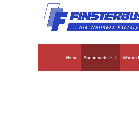
Home
Saunamodelle
Warum F