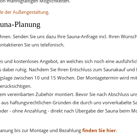
von mannigfaltigen Möglichkeiten.
le der Außengestaltung.
auna-Planung
nen. Senden Sie uns dazu Ihre Sauna-Anfrage incl. Ihren Wünsc
ntaktieren Sie uns telefonisch.
es und kostenloses Angebot, an welches sich noch eine ausführlic
ns dabei ruhig. Nachdem Sie Ihren Entschluss zum Saunakauf und 
ftragslage zwischen 10 und 15 Wochen. Der Montagetermin wird mit
rücksichtigen.
dem vereinbarten Zubehör montiert. Bevor Sie nach Abschluss un
Ort aus haftungsrechtlichen Gründen die durch uns vorverkabelte 
) oder - ohne Anzahlung - direkt nach Übergabe der Sauna beim 
Planung bis zur Montage und Bezahlung
finden Sie hier
.