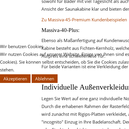
sowohl für Bäder mit viel Tageslicht als au
Ansicht der Saunakabine klar und bieten d
Zu Massiva-45-Premium Kundenbeispielen
Massiva-40-Plus:
Ebenso als Maßanfertigung auf Kundenwusch g
Wir benutzen Cookies
Kabine besteht aus Fichten-Kernholz, welche
Wir nutzen Cookies auf unserer Website. Einige von ihnen sind es
Aufpreis eine schwellenlose Tür.
Cookies). Sie können selbst entscheiden, ob Sie die Cookies zula
Für beide Varianten ist eine Verkleidung d
stehen.
Akzeptieren
Ablehnen
Individuelle Außenverkleidu
Legen Sie Wert auf eine ganz individuelle N
Durch die erhabenen Rahmen der Rasterfelde
wird zunächst mit Rigips-Platten verkleide
"incognito" Einzug in Ihre Badelanschaft. De