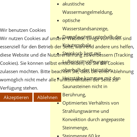
akustische
Wassermangelmeldung,
optische
Wasserstandsanzeige,
Wir benutzen Cookies
Dampfaustritt unterhalb der
Wir nutzen Cookies auf unserer Website. Einige von ihnen sind
Kräuterschale,
essenziell für den Betrieb der Seite, während andere uns helfen,
Steinkorb liegt mit
diese Website und die Nutzererfahrung zu verbessern (Tracking
Lufteintrittsöffnungen
Cookies). Sie können selbst entscheiden, ob Sie die Cookies
oberhalb der Heizstäbe,
zulassen möchten. Bitte beachten Sie, dass bei einer Ablehnung
Heizstäbe kommen mit den
womöglich nicht mehr alle Funktionalitäten der Seite zur
Saunasteinen nicht in
Verfügung stehen.
Berührung,
Akzeptieren
Ablehnen
Optimiertes Verhältnis von
Strahlungswärme und
Konvektion durch angepasste
Steinmenge,
Steinmenge 60 kg,