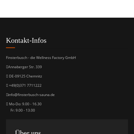
Kontakt-Infos
Finsterbusch - die Wellness Factory GmbH
Annaberger Str. 339
DE-09125 Chemnitz
+49(0)371 7711222
i
nfo@finsterbusch-sauna.de
Mo-Do: 9.00 - 16.30
Fr: 9.00 - 13.00
Über uns