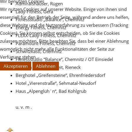
Wir benutzen Cookies
Admiralshäuser, Rügen
Wir nutzen Cookies auf unserer Website. Einige von ihnen sind
Lady-Fitness, Gera
essenziell für den Betrieb der Seite, während andere uns helfen,
Fitnessstudio „Balance“, Chemnitz
diese Website und die Nutzererfahrung zu verbessern (Tracking
Energy Fitness, Chemnitz
Cookies). Sie können selbst entscheiden, ob Sie die Cookies
FLEXX-Lady-Fitness, Chemnitz
zulassen möchten. Bitte beachten Sie, dass bei einer Ablehnung
Paramount-Fitness, Chemnitz
womöglich nicht mehr alle Funktionalitäten der Seite zur
Schwitzkästl, Chemnitz
Verfügung stehen.
Fitnessstudio “Balance”, Chemnitz / OT Einsiedel
Akzeptieren
Ablehnen
Pension “Sinn” –lichkeit, Rieneck
Berghotel „Greifensteine“, Ehrenfriedersdorf
Hotel „Vierenstraße“, Sehmatal-Neudorf
Haus „Alpenglüh´n“, Bad Kohlgrub
u. v. m .