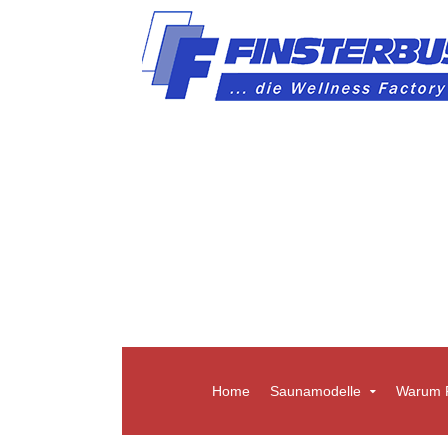
Home
Saunamodelle
Warum F