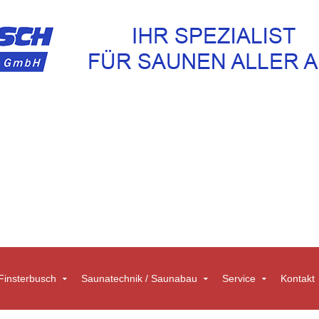
insterbusch
Saunatechnik / Saunabau
Service
Kontakt