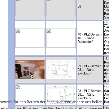
senziell für den Betrieb der Seite, während andere uns helfen, d
ssen möchten. Bitte beachten Sie, dass bei einer Ablehnung womög