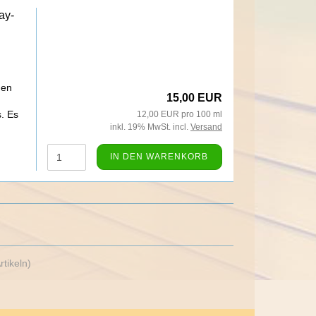
ay-
hen
15,00 EUR
. Es
12,00 EUR pro 100 ml
inkl. 19% MwSt. incl.
Versand
IN DEN WARENKORB
rtikeln)