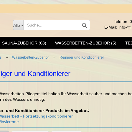
Telefon: 
Alle
E-Mail: info@f
SAUNA-ZUBEHÖR (68)
WASSERBETTEN-ZUBEHÖR (5)
TE
»
»
e
Wasserbetten-Zubehör
Reiniger und Konditionierer
iger und Konditionierer
Harvia
EOS-H
Ewald
Kont
Wasserbetten-Pflegemittel halten Ihr Wasserbett sauber und machen b
Fintec
Pas
rn des Wassers unnötig.
Sauna
er- und Konditionierer-Produkte im Angebot:
Wasserbett - Fortsetzungskonditionierer
Vinylcreme