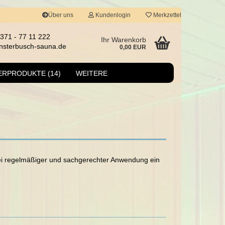
Über uns
Kundenlogin
Merkzettel
0371 - 77 11 222
Ihr Warenkorb
insterbusch-sauna.de
0,00 EUR
ERPRODUKTE (14)
WEITERE
-Heizstab
eizschlangen
 Lang-Heizelemente
o erstellen
ei regelmäßiger und sachgerechter Anwendung ein
-Heizelemente
swort vergessen?
-Fühler