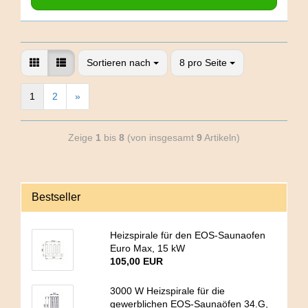
Sortieren nach
8 pro Seite
1
2
»
Zeige
1
bis
8
(von insgesamt
9
Artikeln)
Bestseller
Heizspirale für den EOS-Saunaofen
Euro Max, 15 kW
105,00 EUR
3000 W Heizspirale für die
gewerblichen EOS-Saunaöfen 34.G,