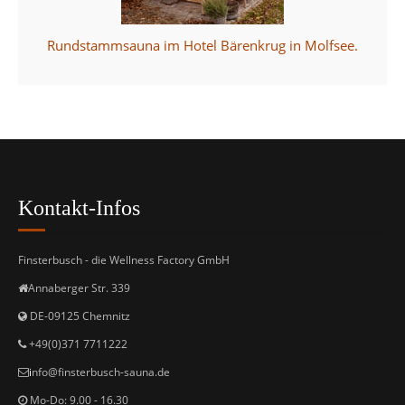
Rundstammsauna im Hotel Bärenkrug in Molfsee.
Kontakt-Infos
Finsterbusch - die Wellness Factory GmbH
Annaberger Str. 339
DE-09125 Chemnitz
+49(0)371 7711222
i
nfo@finsterbusch-sauna.de
Mo-Do: 9.00 - 16.30