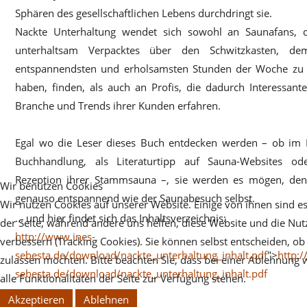
Sphären des gesellschaftlichen Lebens durchdringt sie.
Nackte Unterhaltung wendet sich sowohl an Saunafans, d
unterhaltsam Verpacktes über den Schwitzkasten, de
entspannendsten und erholsamsten Stunden der Woche zu
haben, finden, als auch an Profis, die dadurch Interessant
Branche und Trends ihrer Kunden erfahren.
Egal wo die Leser dieses Buch entdecken werden – ob im R
Buchhandlung, als Literaturtipp auf Sauna-Websites o
Rezeption ihrer Stammsauna –, sie werden es mögen, den
Wir benutzen Cookies
genauso entspannend wie der Saunabesuch selbst.
Wir nutzen Cookies auf unserer Website. Einige von ihnen sind es
... und hier findet sich das Inhaltsverzeichnis:
der Seite, während andere uns helfen, diese Website und die Nut
http://www.ines-
verbessern (Tracking Cookies). Sie können selbst entscheiden, ob
sebesta.de/download/nackte_unterhaltung_inhalt.pdf
">
http:
zulassen möchten. Bitte beachten Sie, dass bei einer Ablehnung
sebesta.de/download/nackte_unterhaltung_inhalt.pdf
alle Funktionalitäten der Seite zur Verfügung stehen.
Akzeptieren
Ablehnen