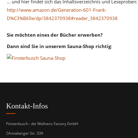
... und hier findet sich das Inhaltsverzeichnis und Leseproben:
http://www.amazon.de/Generation-601-Frank-
D%C3%B6lle/dp/3842370938#reader_3842370938
Sie möchten eines der Bücher erwerben?
Dann sind Sie in unserem Sauna-Shop richtig
:
Kontakt-Infos
Finsterbusch - die Wellness Factory GmbH
Annaberger Str. 339