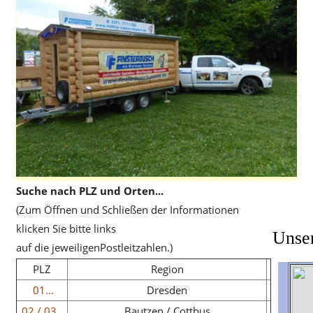
Suche nach PLZ und Orten...
(Zum Öffnen und Schließen der Informationen
klicken Sie bitte links
Unser
auf die jeweiligenPostleitzahlen.)
PLZ
Region
01...
Dresden
02 / 03
...
Bautzen / Cottbus