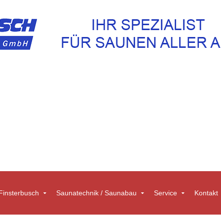
insterbusch
Saunatechnik / Saunabau
Service
Kontakt