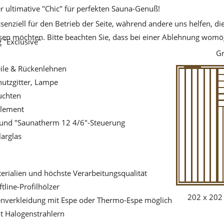
r ultimative "Chic" für perfekten Sauna-Genuß!
senziell für den Betrieb der Seite, während andere uns helfen, d
ssen möchten. Bitte beachten Sie, dass bei einer Ablehnung womög
 "Exclusive"
Gr
eile & Rückenlehnen
hutzgitter, Lampe
uchten
Element
 und "Saunatherm 12 4/6"-Steuerung
larglas
erialien und höchste Verarbeitungsqualität
tline-Profilhölzer
202 x 202
nverkleidung mit Espe oder Thermo-Espe möglich
t Halogenstrahlern