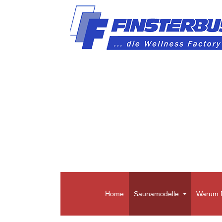
Home
Saunamodelle
Warum F