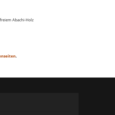
erfreiem Abachi-Holz
nseiten
.