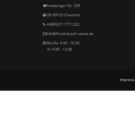
Annaberger Str. 339
DE-09125 Chemnitz
+49(0)371 7711222
i
nfo@finsterbusch-sauna.de
Mo-Do: 9.00 - 16.30
Fr: 9.00 - 13.00
Impress