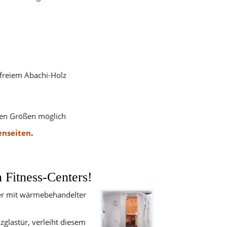
erfreiem Abachi-Holz
eren Größen möglich
nseiten
.
n Fitness-Centers!
der mit wärmebehandelter
zglastür, verleiht diesem