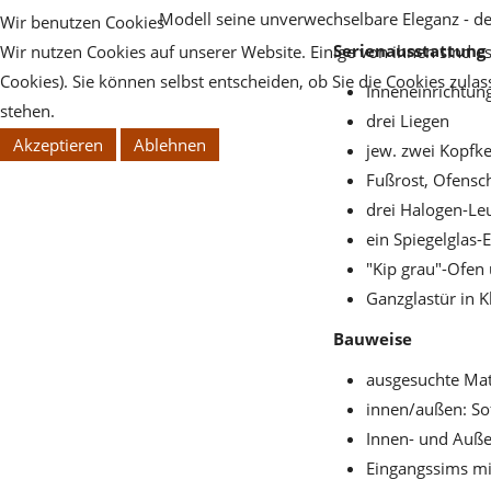
Modell seine unverwechselbare Eleganz - de
Wir benutzen Cookies
Serienausstattung
Wir nutzen Cookies auf unserer Website. Einige von ihnen sind es
Cookies). Sie können selbst entscheiden, ob Sie die Cookies zula
Inneneinrichtung
stehen.
drei Liegen
Akzeptieren
Ablehnen
jew. zwei Kopfk
Fußrost, Ofensc
drei Halogen-Le
ein Spiegelglas-
"Kip grau"-Ofen
Ganzglastür in K
Bauweise
ausgesuchte Mat
innen/außen: Sof
Innen- und Auße
Eingangssims mi